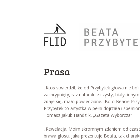
Prasa
„Ktoś stwierdził, że od Przybytek głowa nie b
zachrypnięty, raz naturalnie czysty, biały, inn
zdaje się, mało powiedziane…Bo o Beacie Przyby
Przybytek to artystka w pełni dojrzała i spełnion
Tomasz Jakub Handzlik, „Gazeta Wyborcza”
„Rewelacja. Moim skromnym zdaniem od czasów U
brawa głosu, jaką prezentuje Beata, tak charak