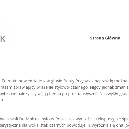
Strona Główna
oli. To mało powiedziane – w głosie Beaty Przybytek naprawdę można 
ym razem sprawiający wrażenie stylowo-czarnego. Nigdy jednak zmanierow
tek nie należy czytać, ją trzeba po prostu usłyszeć. Niezwykły głos
a.”
rszuli Dudziak nie było w Polsce tak wyraziście i ekspresyjnie śpie
terystyczna dla wokalistek czarnych powoduje, iż wyróżnia się ona (