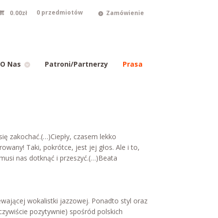
0.00
zł
0 przedmiotów
Zamówienie
O Nas
Patroni/Partnerzy
Prasa
się zakochać.(…)Ciepły, czasem lekko
any! Taki, pokrótce, jest jej głos. Ale i to,
 musi nas dotknąć i przeszyć.(…)Beata
wającej wokalistki jazzowej. Ponadto styl oraz
oczywiście pozytywnie) spośród polskich