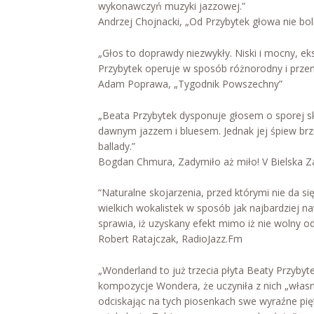
wykonawczyń muzyki jazzowej.”
Andrzej Chojnacki, „Od Przybytek głowa nie bol
„Głos to doprawdy niezwykły. Niski i mocny, e
Przybytek operuje w sposób różnorodny i przem
Adam Poprawa, „Tygodnik Powszechny”
„Beata Przybytek dysponuje głosem o sporej ska
dawnym jazzem i bluesem. Jednak jej śpiew brz
ballady.”
Bogdan Chmura, Zadymiło aż miło! V Bielska 
“Naturalne skojarzenia, przed którymi nie da się
wielkich wokalistek w sposób jak najbardziej n
sprawia, iż uzyskany efekt mimo iż nie wolny 
Robert Ratajczak, RadioJazz.Fm
„Wonderland to już trzecia płyta Beaty Przybyte
kompozycje Wondera, że uczyniła z nich „własny
odciskając na tych piosenkach swe wyraźne pię