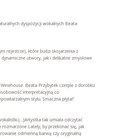
naturalnych dyspozycji wokalnych Beata
m rejestrze), które budzi skojarzenia z
e dynamiczne utwory, jak i delikatne zmysłowe
Amy Winehouse. Beata Przybytek czerpie z dorobku
 osobowość interpretacyjną co
epowtarzalnym stylu. Smaczna płyta!”
okalistki.(…)Artystka tak umiała odczytać
w rozmarzone Lately, by przekonać się, jak
perowanie odmienną barwą czy oryginalną